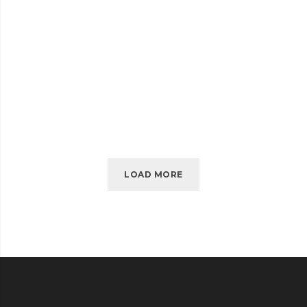
APRIL 2010
KIDD’S KIDS
KIDD’S
READ MORE
KIDS
LOAD MORE